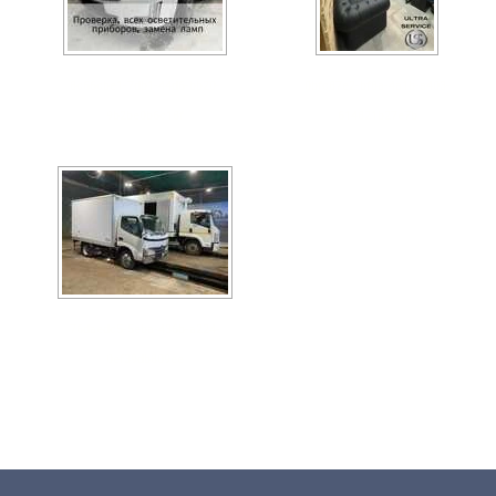
8c66cbe1-7db1-44d6-bb20-
0bfc87e2-bf8a-4a1b-a403-
9b2be0b6c18f
614821b27e7b
76daedc5-5eba-436b-a224-
0ef39db809ee