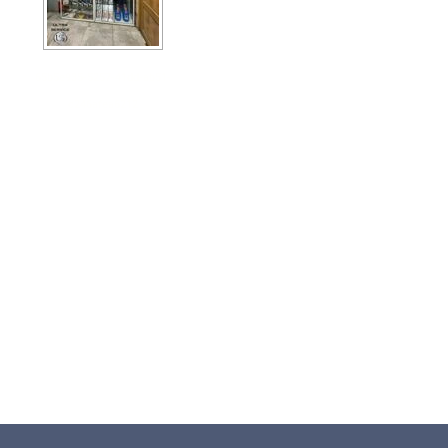
65b5e935-5257-41dd-ab51-
c246afea6212