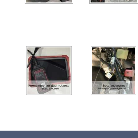
Установка сигнализации Pandora
Установка сигнализации на
DONGFENG ix5