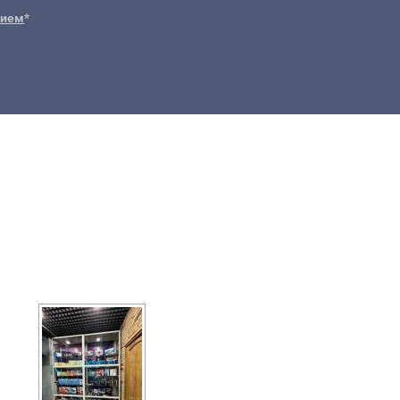
нием
*